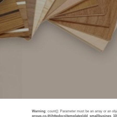
Warning
: count(): Parameter must be an array or an ob
group.co.th\httpdocs\templates\dd_smallbusines_106