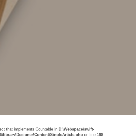
ject that implements Countable in
D:\Webspace\swift-
\library\Designer\Content\SingleArticle.php
on line
198