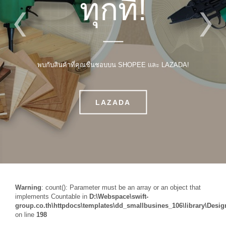
ทุกที่!
พบกับสินค้าที่คุณชื่นชอบบน SHOPEE และ LAZADA!
LAZADA
Warning
: count(): Parameter must be an array or an object that
implements Countable in
D:\Webspace\swift-
group.co.th\httpdocs\templates\dd_smallbusines_106\library\Desig
on line
198